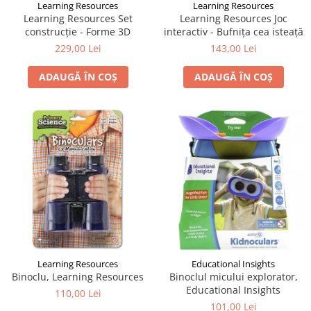
Learning Resources
Learning Resources
Learning Resources Set
Learning Resources Joc
construcție - Forme 3D
interactiv - Bufnița cea isteață
229,00 Lei
143,00 Lei
ADAUGĂ ÎN COȘ
ADAUGĂ ÎN COȘ
Learning Resources
Educational Insights
Binoclu, Learning Resources
Binoclul micului explorator,
Educational Insights
110,00 Lei
101,00 Lei