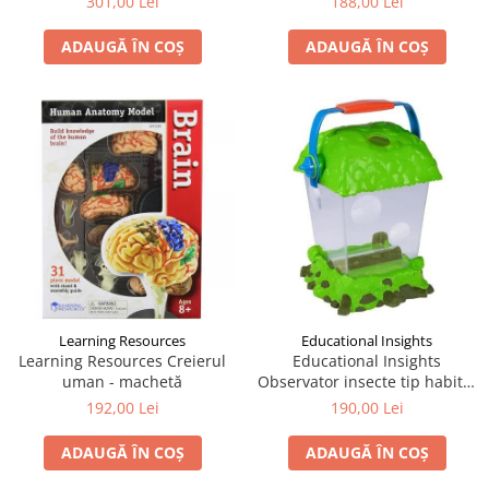
301,00 Lei
188,00 Lei
ADAUGĂ ÎN COȘ
ADAUGĂ ÎN COȘ
Learning Resources
Educational Insights
Learning Resources Creierul
Educational Insights
uman - machetă
Observator insecte tip habitat
- Geosafari
192,00 Lei
190,00 Lei
ADAUGĂ ÎN COȘ
ADAUGĂ ÎN COȘ