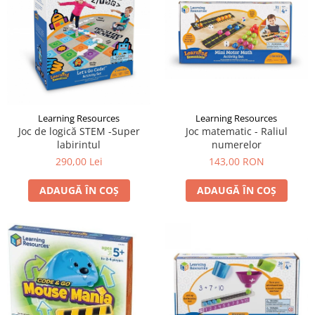
LEGO Art
LEGO Creator Expert
LEGO Architecture
LEGO Ideas
LEGO Speed Champions
Learning Resources
Learning Resources
Joc de logică STEM -Super
Joc matematic - Raliul
labirintul
numerelor
290,00 Lei
143,00 RON
ADAUGĂ ÎN COȘ
ADAUGĂ ÎN COȘ