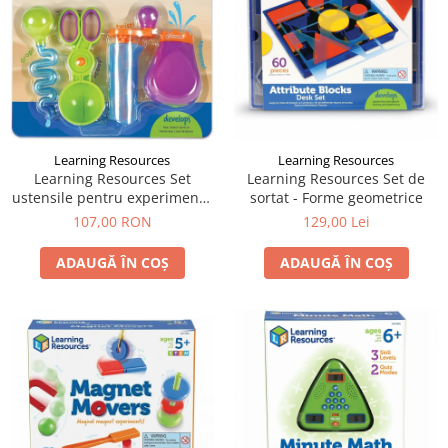
Learning Resources
Learning Resources
Learning Resources Set
Learning Resources Set de
ustensile pentru experimente
sortat - Forme geometrice
- Apă și Nisip
107,00 RON
129,00 Lei
ADAUGĂ ÎN COȘ
ADAUGĂ ÎN COȘ