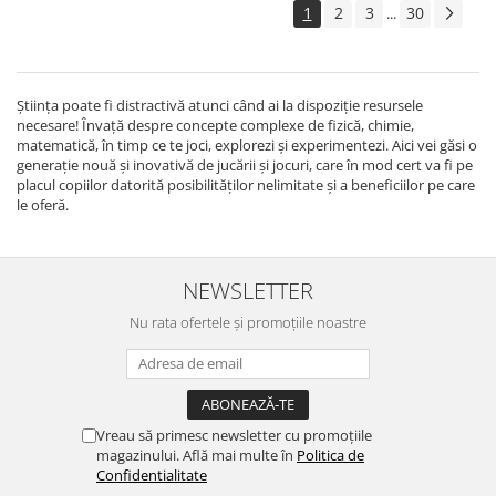
1
2
3
30
...
Știința poate fi distractivă atunci când ai la dispoziție resursele
necesare! Învață despre concepte complexe de fizică, chimie,
matematică, în timp ce te joci, explorezi și experimentezi. Aici vei găsi o
generație nouă și inovativă de jucării și jocuri, care în mod cert va fi pe
placul copiilor datorită posibilităților nelimitate și a beneficiilor pe care
le oferă.
NEWSLETTER
Nu rata ofertele și promoțiile noastre
Vreau să primesc newsletter cu promoțiile
magazinului. Află mai multe în
Politica de
Confidentialitate