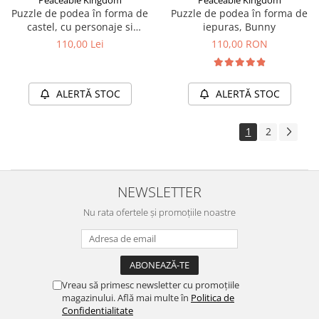
Puzzle de podea în forma de
Puzzle de podea în forma de
castel, cu personaje si
iepuras, Bunny
dragoni, Castle Floor Puzzle
110,00 Lei
110,00 RON
ALERTĂ STOC
ALERTĂ STOC
1
2
NEWSLETTER
Nu rata ofertele și promoțiile noastre
Vreau să primesc newsletter cu promoțiile
magazinului. Află mai multe în
Politica de
Confidentialitate