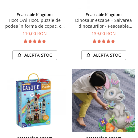
Peaceable Kingdom
Peaceable Kingdom
Hoot Owl Hoot, puzzle de
Dinosaur escape – Salvarea
podea în forma de copac, cu
dinozaurilor - Peaceable
bufnite
Kingdom
110,00 RON
139,00 RON
ALERTĂ STOC
ALERTĂ STOC
Peaceable Kingdom
Peaceable Kingdom