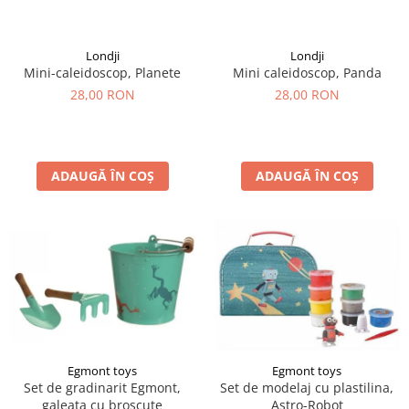
LEGO Art
LEGO Creator Expert
Londji
Londji
Mini-caleidoscop, Planete
Mini caleidoscop, Panda
LEGO Architecture
28,00 RON
28,00 RON
LEGO Ideas
LEGO Speed Champions
ADAUGĂ ÎN COȘ
ADAUGĂ ÎN COȘ
Egmont toys
Egmont toys
Set de gradinarit Egmont,
Set de modelaj cu plastilina,
galeata cu broscute
Astro-Robot