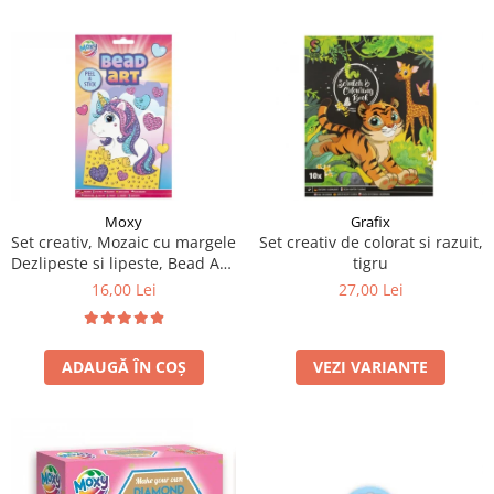
Moxy
Grafix
Set creativ, Mozaic cu margele
Set creativ de colorat si razuit,
Dezlipeste si lipeste, Bead Art,
tigru
unicorn, A5
16,00 Lei
27,00 Lei
ADAUGĂ ÎN COȘ
VEZI VARIANTE