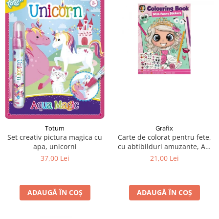
Grafix
Totum
Carte de colorat pentru fete,
Set creativ pictura magica cu
cu abtibilduri amuzante, A4,
apa, unicorni
24 pagini
21,00 Lei
37,00 Lei
ADAUGĂ ÎN COȘ
ADAUGĂ ÎN COȘ