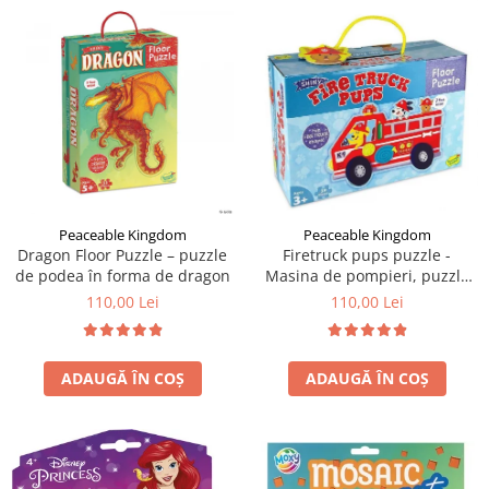
Peaceable Kingdom
Peaceable Kingdom
Dragon Floor Puzzle – puzzle
Firetruck pups puzzle -
de podea în forma de dragon
Masina de pompieri, puzzle
mare de podea
110,00 Lei
110,00 Lei
ADAUGĂ ÎN COȘ
ADAUGĂ ÎN COȘ