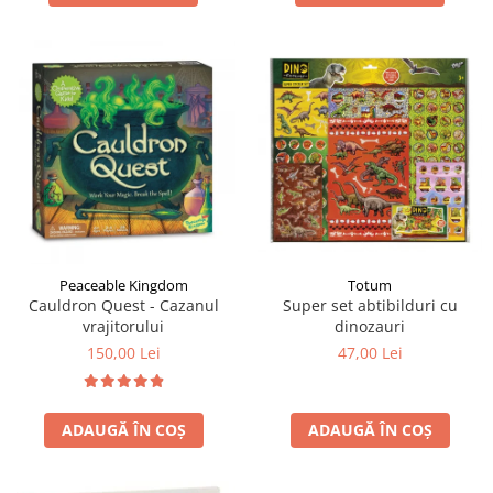
Totum
Peaceable Kingdom
Super set abtibilduri cu
Cauldron Quest - Cazanul
dinozauri
vrajitorului
47,00 Lei
150,00 Lei
ADAUGĂ ÎN COȘ
ADAUGĂ ÎN COȘ