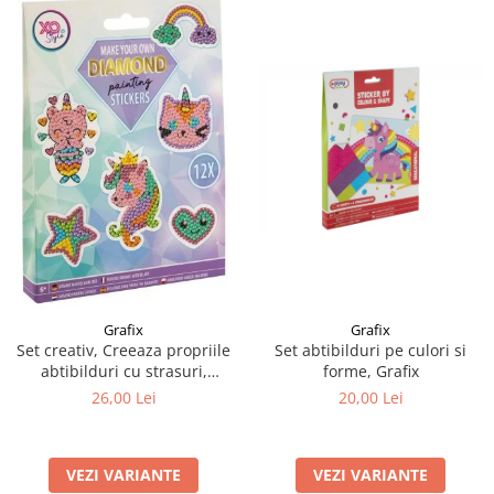
Grafix
Grafix
Set creativ, Creeaza propriile
Set abtibilduri pe culori si
abtibilduri cu strasuri,
forme, Grafix
Diamond paint stickers, Grafix
26,00 Lei
20,00 Lei
VEZI VARIANTE
VEZI VARIANTE