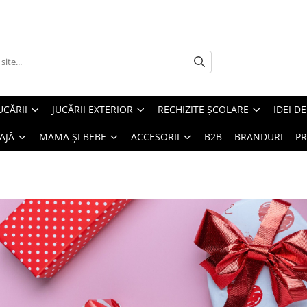
UCĂRII
JUCĂRII EXTERIOR
RECHIZITE ȘCOLARE
IDEI D
AJĂ
MAMA ȘI BEBE
ACCESORII
B2B
BRANDURI
PR