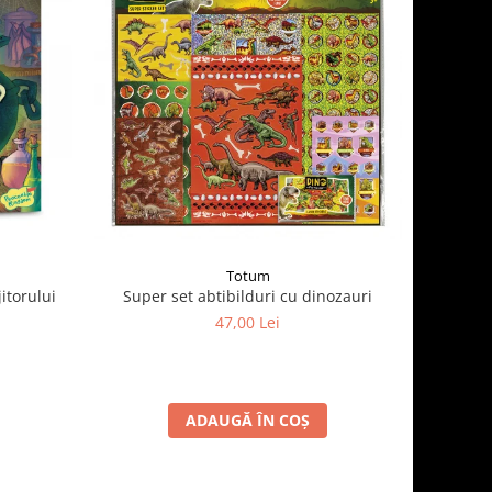
Totum
itorului
Super set abtibilduri cu dinozauri
47,00 Lei
ADAUGĂ ÎN COȘ