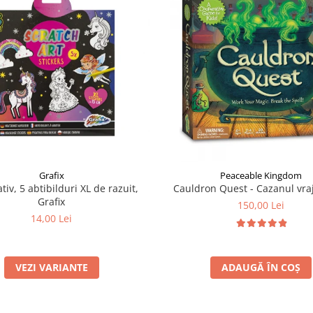
Grafix
Peaceable Kingdom
tiv, 5 abtibilduri XL de razuit,
Cauldron Quest - Cazanul vraj
Grafix
150,00 Lei
14,00 Lei
VEZI VARIANTE
ADAUGĂ ÎN COȘ