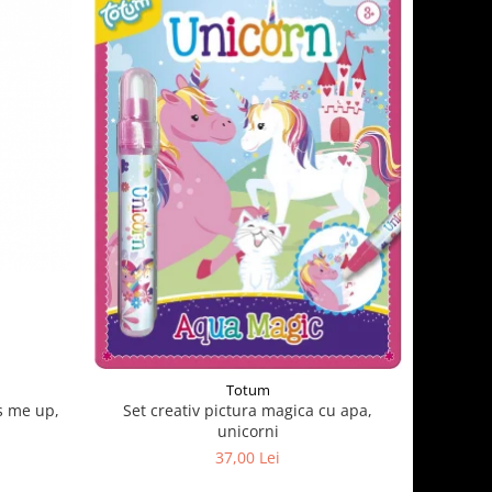
Totum
s me up,
Set creativ pictura magica cu apa,
unicorni
37,00 Lei