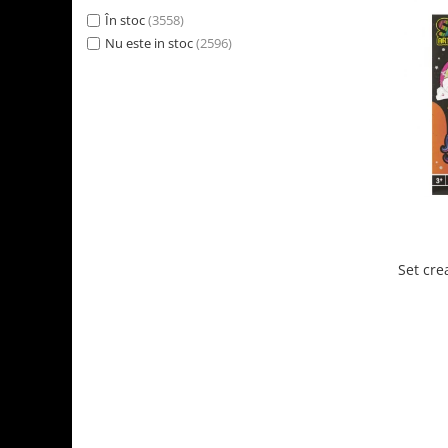
În stoc
(3558)
Nu este in stoc
(2596)
Set crea