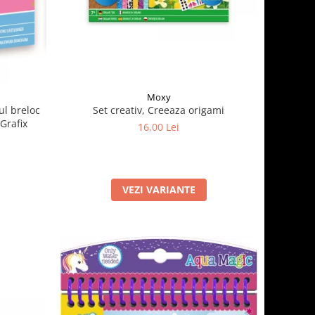
Moxy
ul breloc
Set creativ, Creeaza origami
Grafix
16,00 Lei
VEZI VARIANTE