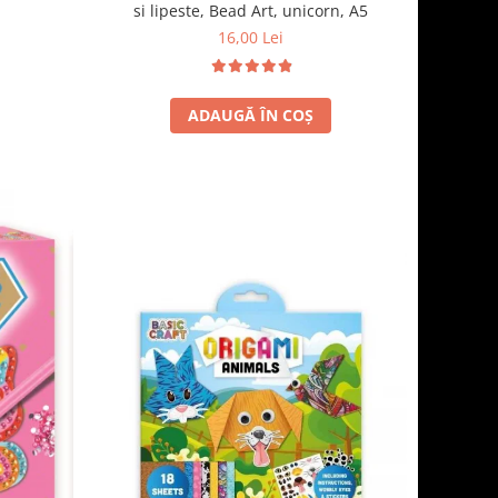
si lipeste, Bead Art, unicorn, A5
16,00 Lei
ADAUGĂ ÎN COȘ