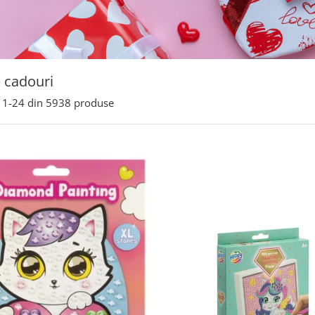
e cadouri
1-
24
din
5938
produse