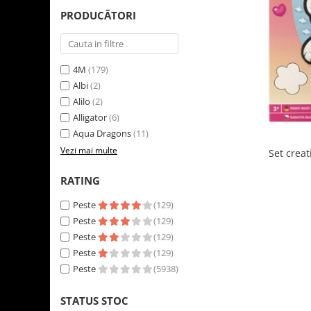
LEGO Art
PRODUCĂTORI
LEGO Creator Expert
LEGO Architecture
4M
(179)
LEGO Ideas
Albi
(2)
LEGO Speed Champions
Alilo
(2)
Alligator
(6)
Aqua Dragons
(11)
Vezi mai multe
Set creat
RATING
Peste
(129)
Peste
(129)
Peste
(129)
Peste
(129)
Peste
(5938)
STATUS STOC