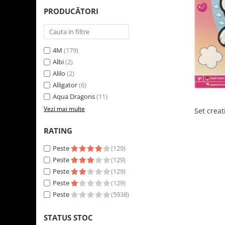
LEGO Art
PRODUCĂTORI
LEGO Creator Expert
LEGO Architecture
4M
(179)
LEGO Ideas
Albi
(2)
LEGO Speed Champions
Alilo
(2)
Alligator
(6)
Aqua Dragons
(11)
Vezi mai multe
Set creat
RATING
Peste
(129)
Peste
(129)
Peste
(129)
Peste
(129)
Peste
(5938)
STATUS STOC