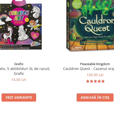
Grafix
Peaceable Kingdom
tiv, 5 abtibilduri XL de razuit,
Cauldron Quest - Cazanul vraj
Grafix
150,00 Lei
14,00 Lei
VEZI VARIANTE
ADAUGĂ ÎN COȘ