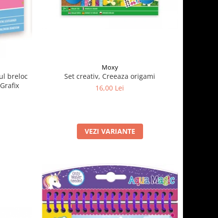
Moxy
ul breloc
Set creativ, Creeaza origami
Grafix
16,00 Lei
VEZI VARIANTE