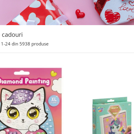
e cadouri
1-
24
din
5938
produse