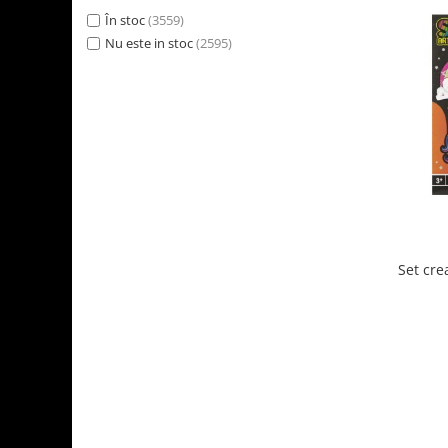
În stoc
(3559)
Nu este in stoc
(2595)
Set crea