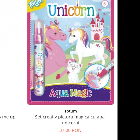
Totum
s me up,
Set creativ pictura magica cu apa,
unicorni
37,00 RON