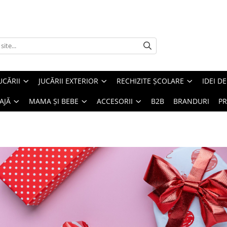
UCĂRII
JUCĂRII EXTERIOR
RECHIZITE ȘCOLARE
IDEI D
AJĂ
MAMA ȘI BEBE
ACCESORII
B2B
BRANDURI
PR