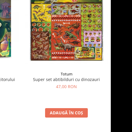
Totum
itorului
Super set abtibilduri cu dinozauri
47,00 RON
ADAUGĂ ÎN COȘ