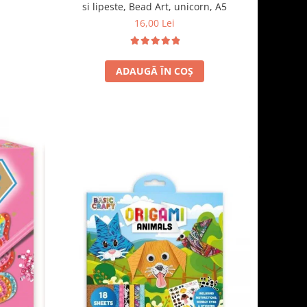
si lipeste, Bead Art, unicorn, A5
16,00 Lei
ADAUGĂ ÎN COȘ