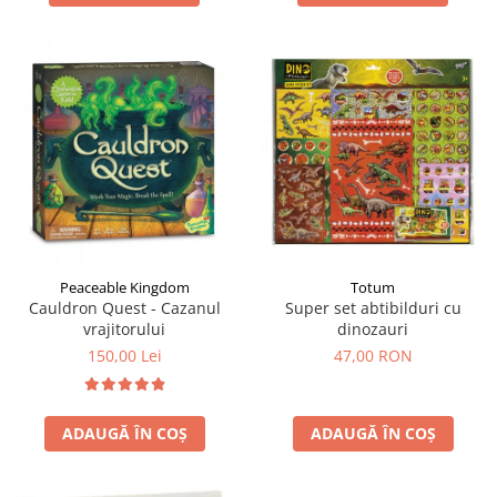
Totum
Peaceable Kingdom
Super set abtibilduri cu
Cauldron Quest - Cazanul
dinozauri
vrajitorului
47,00 RON
150,00 Lei
ADAUGĂ ÎN COȘ
ADAUGĂ ÎN COȘ