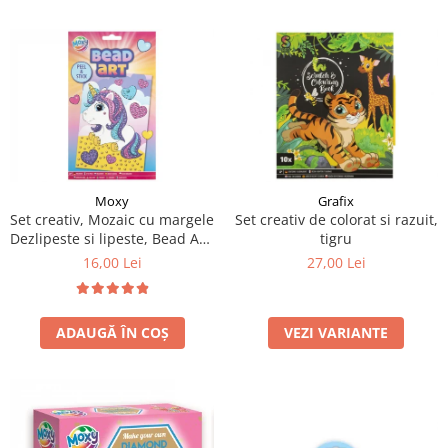
Moxy
Grafix
Set creativ, Mozaic cu margele
Set creativ de colorat si razuit,
Dezlipeste si lipeste, Bead Art,
tigru
unicorn, A5
16,00 Lei
27,00 Lei
ADAUGĂ ÎN COȘ
VEZI VARIANTE