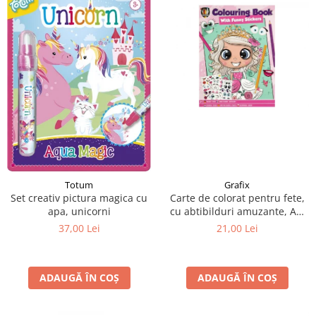
Grafix
Totum
Carte de colorat pentru fete,
Set creativ pictura magica cu
cu abtibilduri amuzante, A4,
apa, unicorni
24 pagini
21,00 Lei
37,00 Lei
ADAUGĂ ÎN COȘ
ADAUGĂ ÎN COȘ