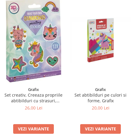
Grafix
Grafix
Set creativ, Creeaza propriile
Set abtibilduri pe culori si
abtibilduri cu strasuri,
forme, Grafix
Diamond paint stickers, Grafix
26,00 Lei
20,00 Lei
VEZI VARIANTE
VEZI VARIANTE