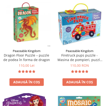
Peaceable Kingdom
Peaceable Kingdom
Dragon Floor Puzzle – puzzle
Firetruck pups puzzle -
de podea în forma de dragon
Masina de pompieri, puzzle
mare de podea
110,00 Lei
110,00 RON
ADAUGĂ ÎN COȘ
ADAUGĂ ÎN COȘ