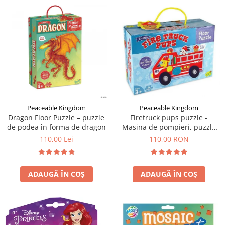
Peaceable Kingdom
Peaceable Kingdom
Dragon Floor Puzzle – puzzle
Firetruck pups puzzle -
de podea în forma de dragon
Masina de pompieri, puzzle
mare de podea
110,00 Lei
110,00 RON
ADAUGĂ ÎN COȘ
ADAUGĂ ÎN COȘ