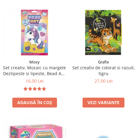
Moxy
Grafix
Set creativ, Mozaic cu margele
Set creativ de colorat si razuit,
Dezlipeste si lipeste, Bead Art,
tigru
unicorn, A5
16,00 Lei
27,00 Lei
ADAUGĂ ÎN COȘ
VEZI VARIANTE