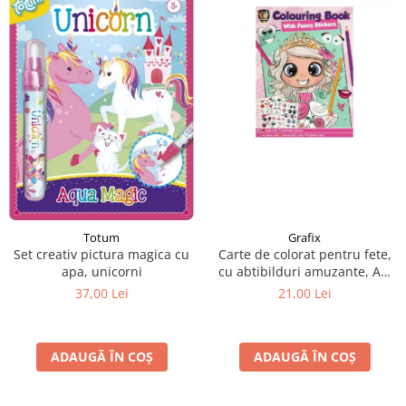
Grafix
Totum
Carte de colorat pentru fete,
Set creativ pictura magica cu
cu abtibilduri amuzante, A4,
apa, unicorni
24 pagini
21,00 Lei
37,00 Lei
ADAUGĂ ÎN COȘ
ADAUGĂ ÎN COȘ