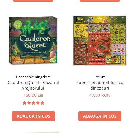
Totum
Peaceable Kingdom
Super set abtibilduri cu
Cauldron Quest - Cazanul
dinozauri
vrajitorului
47,00 RON
150,00 Lei
ADAUGĂ ÎN COȘ
ADAUGĂ ÎN COȘ