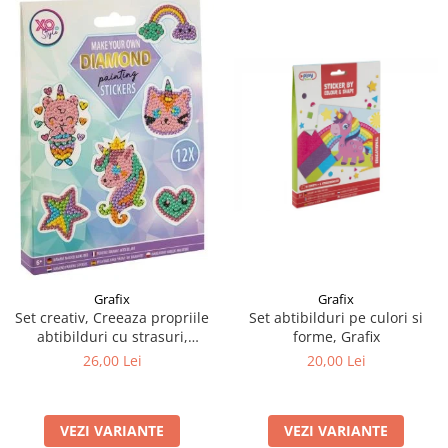
Grafix
Grafix
Set creativ, Creeaza propriile
Set abtibilduri pe culori si
abtibilduri cu strasuri,
forme, Grafix
Diamond paint stickers, Grafix
26,00 Lei
20,00 Lei
VEZI VARIANTE
VEZI VARIANTE