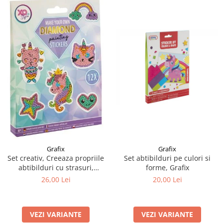
Grafix
Grafix
Set creativ, Creeaza propriile
Set abtibilduri pe culori si
abtibilduri cu strasuri,
forme, Grafix
Diamond paint stickers, Grafix
26,00 Lei
20,00 Lei
VEZI VARIANTE
VEZI VARIANTE