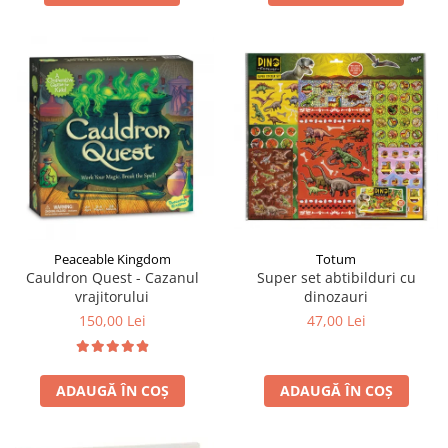
Totum
Peaceable Kingdom
Super set abtibilduri cu
Cauldron Quest - Cazanul
dinozauri
vrajitorului
47,00 Lei
150,00 Lei
ADAUGĂ ÎN COȘ
ADAUGĂ ÎN COȘ