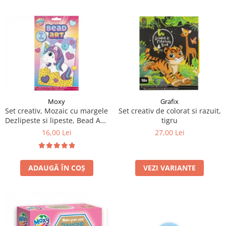
Moxy
Grafix
Set creativ, Mozaic cu margele
Set creativ de colorat si razuit,
Dezlipeste si lipeste, Bead Art,
tigru
unicorn, A5
16,00 Lei
27,00 Lei
ADAUGĂ ÎN COȘ
VEZI VARIANTE