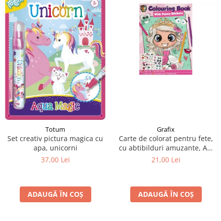
Grafix
Totum
Carte de colorat pentru fete,
Set creativ pictura magica cu
cu abtibilduri amuzante, A4,
apa, unicorni
24 pagini
21,00 Lei
37,00 Lei
ADAUGĂ ÎN COȘ
ADAUGĂ ÎN COȘ