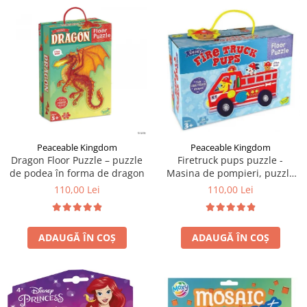
Peaceable Kingdom
Peaceable Kingdom
Dragon Floor Puzzle – puzzle
Firetruck pups puzzle -
de podea în forma de dragon
Masina de pompieri, puzzle
mare de podea
110,00 Lei
110,00 Lei
ADAUGĂ ÎN COȘ
ADAUGĂ ÎN COȘ