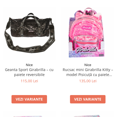
Nice
Nice
Geanta Sport Girabrilla – cu
Rucsac mini Girabrilla Kitty –
paiete reversibile
model Pisicuță cu paiete
reversibile
115,00 Lei
135,00 Lei
VEZI VARIANTE
VEZI VARIANTE