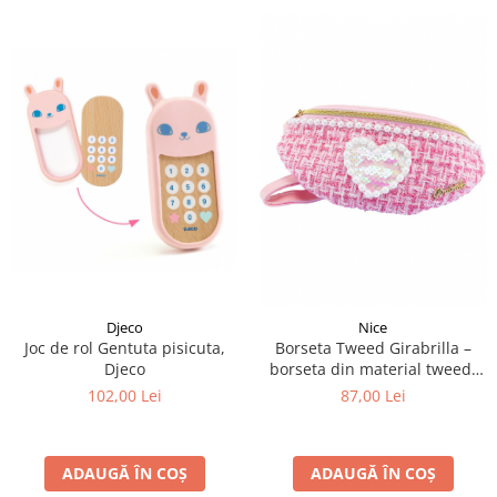
Djeco
Nice
Joc de rol Gentuta pisicuta,
Borseta Tweed Girabrilla –
Djeco
borseta din material tweed,
cu paiete reversibile
102,00 Lei
87,00 Lei
ADAUGĂ ÎN COȘ
ADAUGĂ ÎN COȘ