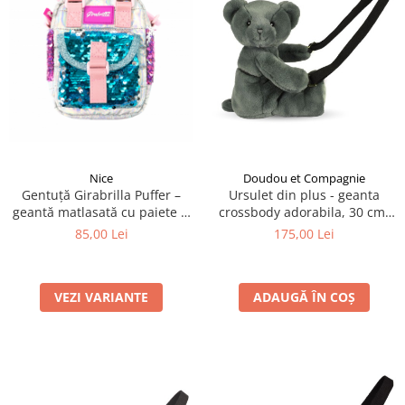
Nice
Doudou et Compagnie
Gentuță Girabrilla Puffer –
Ursulet din plus - geanta
geantă matlasată cu paiete și
crossbody adorabila, 30 cm,
efect irizat
Kaki
85,00 Lei
175,00 Lei
VEZI VARIANTE
ADAUGĂ ÎN COȘ