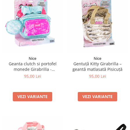
Nice
Nice
Geanta clutch si portofel
Gentuță Kitty Girabrilla –
monede Girabrilla -
geantă matlasată Pisicuță
matlasata, cu paiete
95,00 Lei
95,00 Lei
reversibile
VEZI VARIANTE
VEZI VARIANTE