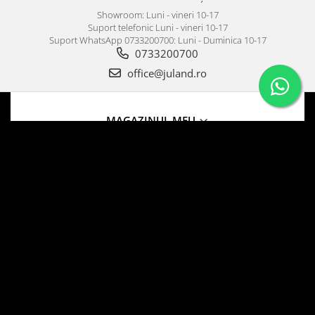
Showroom: Luni - vineri 10-17
Suport telefonic Luni - vineri 10-17
Suport WhatsApp 0733200700: Luni - Duminica 10-17
0733200700
office@juland.ro
MAGAZINUL MEU
CLIENTI
DATE COMERCIALE
©Copyright SC JULAND BY OTI SRL 2026
Platforma E-commerce
by Gomag