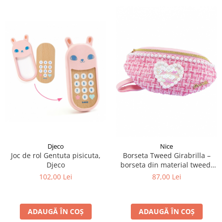
Djeco
Nice
Joc de rol Gentuta pisicuta,
Borseta Tweed Girabrilla –
Djeco
borseta din material tweed,
cu paiete reversibile
102,00 Lei
87,00 Lei
ADAUGĂ ÎN COȘ
ADAUGĂ ÎN COȘ