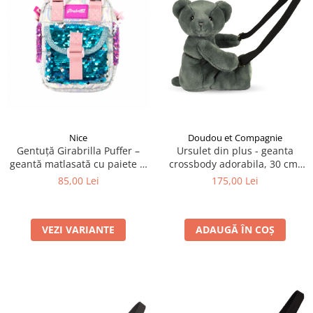
Nice
Doudou et Compagnie
Gentuță Girabrilla Puffer –
Ursulet din plus - geanta
geantă matlasată cu paiete și
crossbody adorabila, 30 cm,
efect irizat
Kaki
85,00 Lei
175,00 Lei
VEZI VARIANTE
ADAUGĂ ÎN COȘ