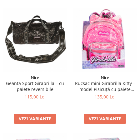
Nice
Nice
Geanta Sport Girabrilla – cu
Rucsac mini Girabrilla Kitty –
paiete reversibile
model Pisicuță cu paiete
reversibile
115,00 Lei
135,00 Lei
VEZI VARIANTE
VEZI VARIANTE