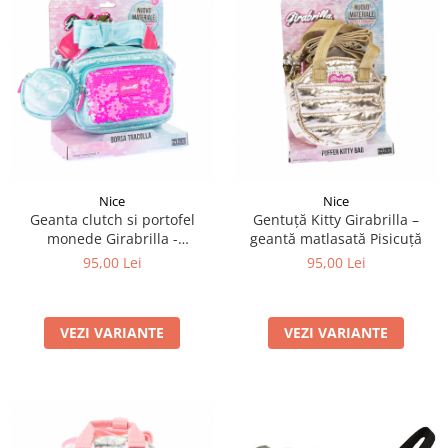
Nice
Nice
Geanta clutch si portofel
Gentuță Kitty Girabrilla –
monede Girabrilla -
geantă matlasată Pisicuță
matlasata, cu paiete
95,00 Lei
95,00 Lei
reversibile
VEZI VARIANTE
VEZI VARIANTE