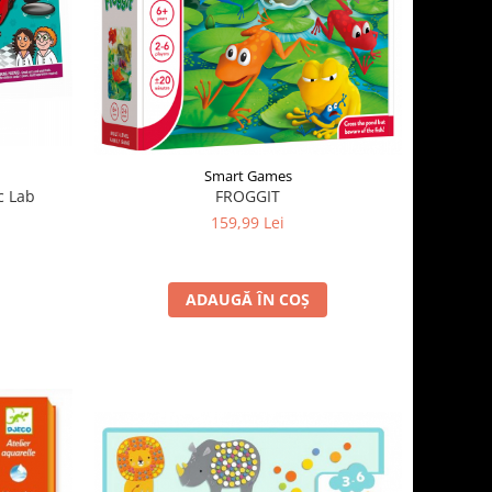
Smart Games
c Lab
FROGGIT
159,99 Lei
ADAUGĂ ÎN COȘ