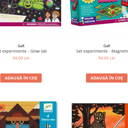
Galt
Galt
t experimente - Glow lab
Set experimente - Magneti
94,00 Lei
94,00 Lei
ADAUGĂ ÎN COȘ
ADAUGĂ ÎN COȘ