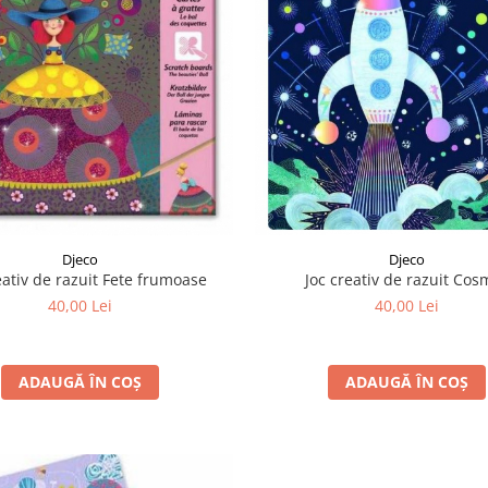
Djeco
Djeco
eativ de razuit Fete frumoase
Joc creativ de razuit Cos
40,00 Lei
40,00 Lei
ADAUGĂ ÎN COȘ
ADAUGĂ ÎN COȘ