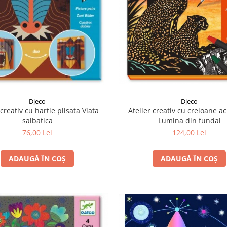
Djeco
Djeco
 creativ cu hartie plisata Viata
Atelier creativ cu creioane a
salbatica
Lumina din fundal
76,00 Lei
124,00 Lei
ADAUGĂ ÎN COȘ
ADAUGĂ ÎN COȘ