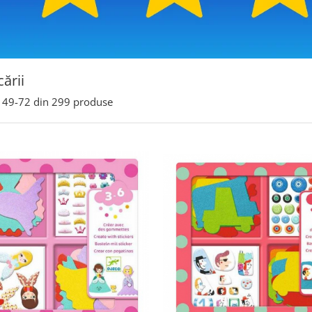
cării
49-
72
din
299
produse