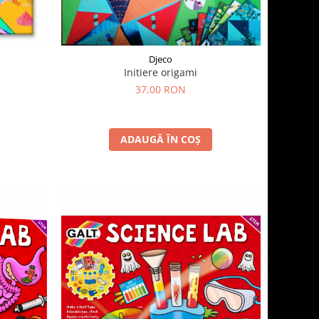
Djeco
Initiere origami
37,00 RON
ADAUGĂ ÎN COȘ