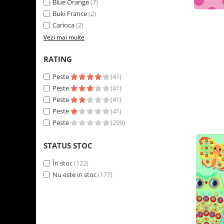
Blue Orange
(7)
LEGO Art
Buki France
(2)
LEGO Creator Expert
Carioca
(2)
Vezi mai multe
LEGO Architecture
LEGO Ideas
RATING
LEGO Speed Champions
Peste
(41)
Peste
(41)
Peste
(41)
Peste
(41)
Peste
(299)
STATUS STOC
În stoc
(122)
Nu este in stoc
(177)