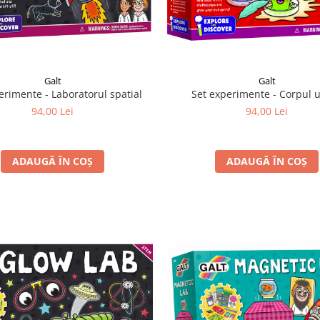
Galt
Galt
erimente - Laboratorul spatial
Set experimente - Corpul
94,00 Lei
94,00 Lei
ADAUGĂ ÎN COȘ
ADAUGĂ ÎN COȘ