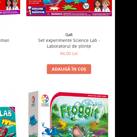
Galt
 uman
Set experimente Science Lab -
Laboratorul de științe
94,00 Lei
ADAUGĂ ÎN COȘ