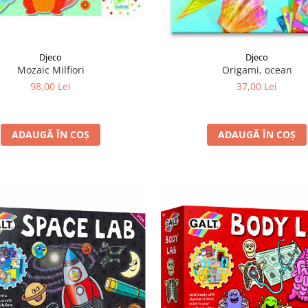
Djeco
Djeco
Mozaic Milfiori
Origami, ocean
98,00 Lei
37,00 Lei
ADAUGĂ ÎN COȘ
ADAUGĂ ÎN COȘ