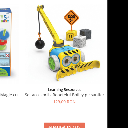
Learning Resources
 Magie cu
Set accesorii - Roboțelul Botley pe șantier
129,00 RON
ADAUGĂ ÎN COȘ