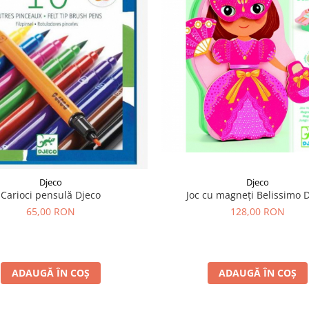
Djeco
Djeco
Joc cu magneți Belissimo 
Carioci pensulă Djeco
128,00 RON
65,00 RON
ADAUGĂ ÎN COȘ
ADAUGĂ ÎN COȘ