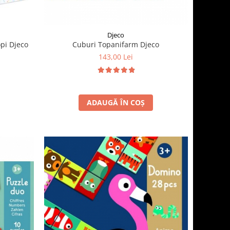
Djeco
pi Djeco
Cuburi Topanifarm Djeco
143,00 Lei
ADAUGĂ ÎN COȘ