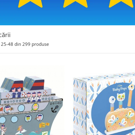
cării
25-
48
din
299
produse