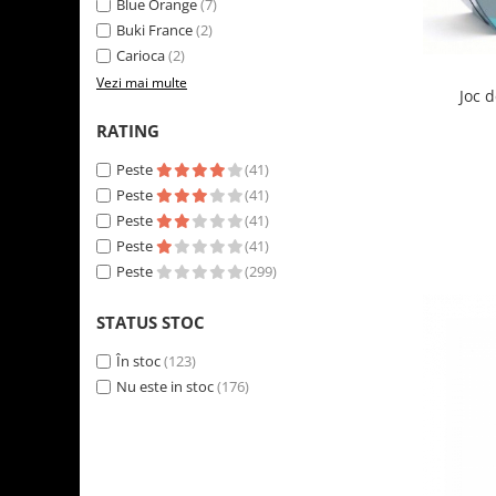
Blue Orange
(7)
LEGO Art
Buki France
(2)
LEGO Creator Expert
Carioca
(2)
Vezi mai multe
LEGO Architecture
Joc 
LEGO Ideas
RATING
LEGO Speed Champions
Peste
(41)
Peste
(41)
Peste
(41)
Peste
(41)
Peste
(299)
STATUS STOC
În stoc
(123)
Nu este in stoc
(176)