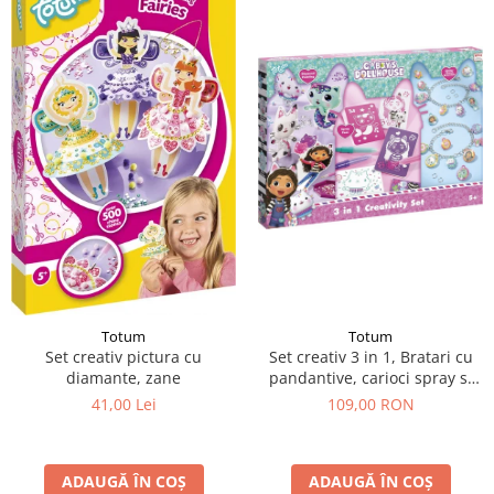
Totum
Totum
Set creativ pictura cu
Set creativ 3 in 1, Bratari cu
diamante, zane
pandantive, carioci spray si
diamont painting, Gabby's
41,00 Lei
109,00 RON
Dollhouse
ADAUGĂ ÎN COȘ
ADAUGĂ ÎN COȘ