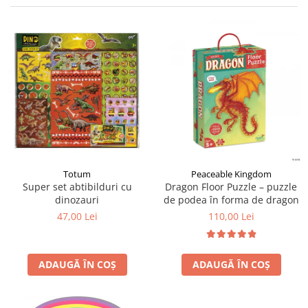
Jocuri cu unicorni
Jucării de baie
LEGO Creator
Jocuri educative pentru
Jocuri cu dinozauri
Jucării de pluș
LEGO Friends
școală/grădiniță
LEGO Ninjago
Agende
LEGO Minecraft
Cărţi de colorat, activități, apa
LEGO DREAMZzz
Accesorii diverse
LEGO Star Wars
LEGO Gabby s Dollhouse
LEGO Harry Potter
LEGO Marvel Super Heroes
Totum
Peaceable Kingdom
Super set abtibilduri cu
Dragon Floor Puzzle – puzzle
LEGO Super Heroes DC
dinozauri
de podea în forma de dragon
LEGO Super Mario
47,00 Lei
110,00 Lei
LEGO Jurassic World
LEGO Sonic the Hedgehog
ADAUGĂ ÎN COȘ
ADAUGĂ ÎN COȘ
LEGO Wicked
LEGO Animal Crossing