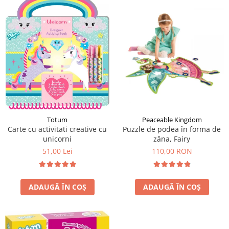
LEGO Art
LEGO Creator Expert
LEGO Architecture
LEGO Ideas
LEGO Speed Champions
Totum
Peaceable Kingdom
Carte cu activitati creative cu
Puzzle de podea în forma de
unicorni
zâna, Fairy
51,00 Lei
110,00 RON
ADAUGĂ ÎN COȘ
ADAUGĂ ÎN COȘ