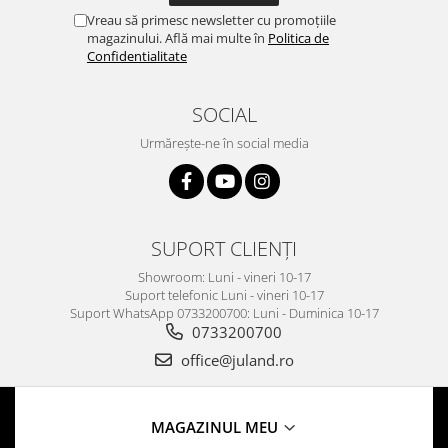
Vreau să primesc newsletter cu promoțiile
magazinului. Află mai multe în
Politica de
Confidentialitate
SOCIAL
Urmărește-ne în social media
SUPORT CLIENȚI
Showroom: Luni - vineri 10-17
Suport telefonic Luni - vineri 10-17
Suport WhatsApp 0733200700: Luni - Duminica 10-17
0733200700
office@juland.ro
MAGAZINUL MEU