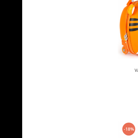
V
-18%