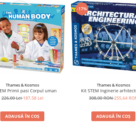
-17%
Thames & Kosmos
Thames & Kosmos
TEM Primii pasi Corpul uman
Kit STEM Inginerie arhitect
226,00 Lei
187,58 Lei
308,00 RON
255,64 RO
ADAUGĂ ÎN COȘ
ADAUGĂ ÎN COȘ