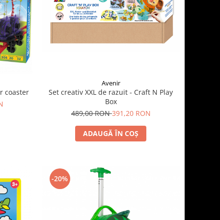
Avenir
Set creativ XXL de razuit - Craft N Play
r coaster
Box
N
489,00 RON
391,20 RON
ADAUGĂ ÎN COȘ
-20%