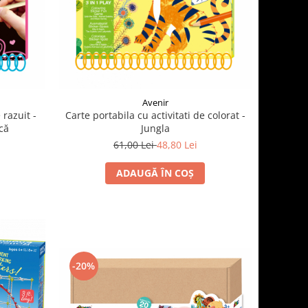
Avenir
 razuit -
Carte portabila cu activitati de colorat -
că
Jungla
61,00 Lei
48,80 Lei
ADAUGĂ ÎN COȘ
-20%