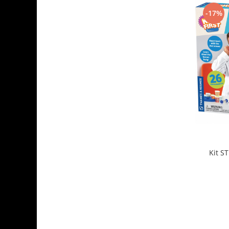
-17%
Kit S