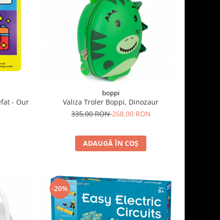
boppi
efat - Our
Valiza Troler Boppi, Dinozaur
335,00 RON
268,00 RON
ADAUGĂ ÎN COȘ
-20%