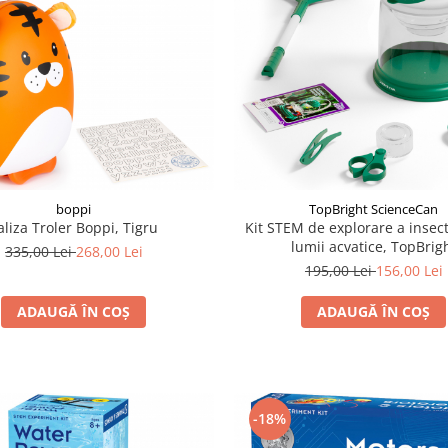
boppi
TopBright ScienceCan
aliza Troler Boppi, Tigru
Kit STEM de explorare a insect
lumii acvatice, TopBrig
335,00 Lei
268,00 Lei
195,00 Lei
156,00 Lei
ADAUGĂ ÎN COȘ
ADAUGĂ ÎN COȘ
-18%