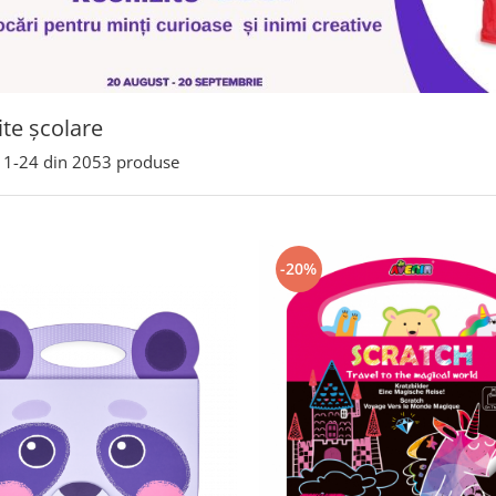
ite școlare
1-
24
din
2053
produse
-20%