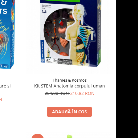
Thames & Kosmos
are si
Kit STEM Anatomia corpului uman
254,00 RON
210,82 RON
N
ADAUGĂ ÎN COȘ