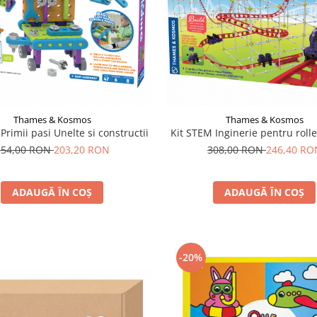
Thames & Kosmos
Thames & Kosmos
Primii pasi Unelte si constructii
Kit STEM Inginerie pentru rolle
254,00 RON
203,20 RON
308,00 RON
246,40 RO
ADAUGĂ ÎN COȘ
ADAUGĂ ÎN COȘ
-20%