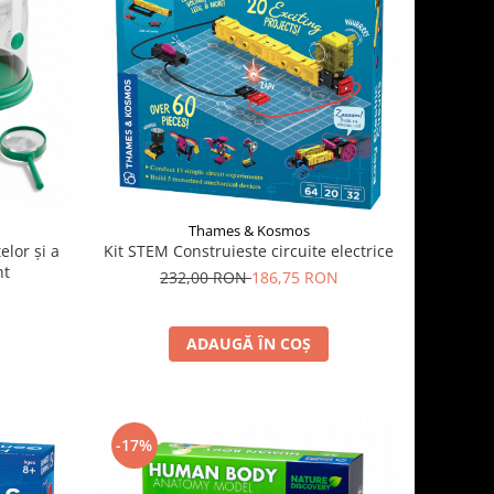
Thames & Kosmos
elor și a
Kit STEM Construieste circuite electrice
ht
232,00 RON
186,75 RON
ADAUGĂ ÎN COȘ
-17%