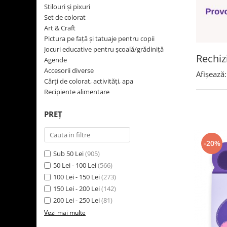
Jocuri cu unicorni
Jucării de baie
LEGO Creator
Stilouri și pixuri
Jocuri educative pentru
Jocuri cu dinozauri
Jucării de pluș
LEGO Friends
Set de colorat
școală/grădiniță
Art & Craft
LEGO Ninjago
Agende
Pictura pe față și tatuaje pentru copii
LEGO Minecraft
Jocuri educative pentru școală/grădiniță
Cărţi de colorat, activități, apa
Rechiz
Agende
LEGO DREAMZzz
Accesorii diverse
Accesorii diverse
Afișează:
LEGO Star Wars
Cărţi de colorat, activități, apa
Recipiente alimentare
LEGO Gabby s Dollhouse
LEGO Harry Potter
PREȚ
LEGO Marvel Super Heroes
LEGO Super Heroes DC
-20%
Sub 50 Lei
(905)
LEGO Super Mario
50 Lei - 100 Lei
(566)
LEGO Jurassic World
100 Lei - 150 Lei
(273)
LEGO Sonic the Hedgehog
150 Lei - 200 Lei
(142)
200 Lei - 250 Lei
(81)
LEGO Wicked
Vezi mai multe
LEGO Animal Crossing