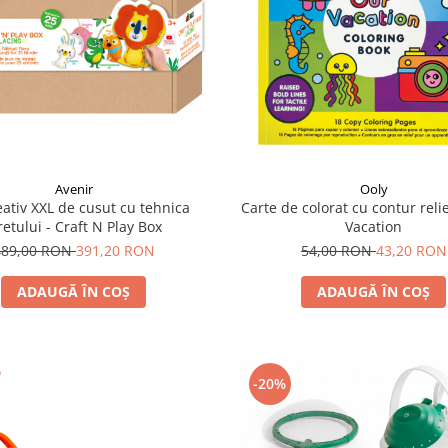
Avenir
Ooly
eativ XXL de cusut cu tehnica
Carte de colorat cu contur reli
siretului - Craft N Play Box
Vacation
489,00 RON
391,20 RON
54,00 RON
43,20 RON
ADAUGĂ ÎN COȘ
ADAUGĂ ÎN COȘ
-20%