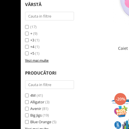
VÂRSTĂ
LEGO Art
LEGO Creator Expert
LEGO Architecture
(17)
LEGO Ideas
+
(9)
+3
(1)
LEGO Speed Champions
+4
(1)
Caiet
+5
(1)
Vezi mai multe
PRODUCĂTORI
4M
(41)
-20%
Alligator
(3)
Avenir
(81)
Big Jigs
(19)
Blue Orange
(5)
Vezi mai multe