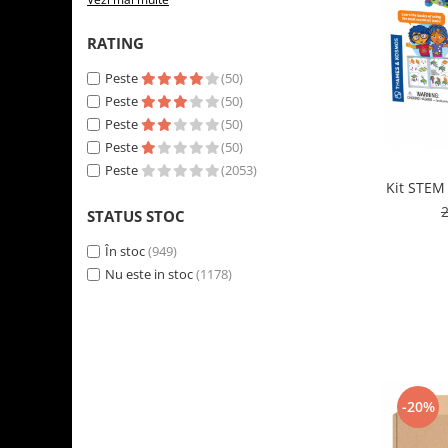
RATING
Peste
(50)
Peste
(50)
Peste
(50)
Peste
(50)
Peste
(2053)
Kit STEM 
STATUS STOC
În stoc
(949)
Nu este in stoc
(1178)
-20%