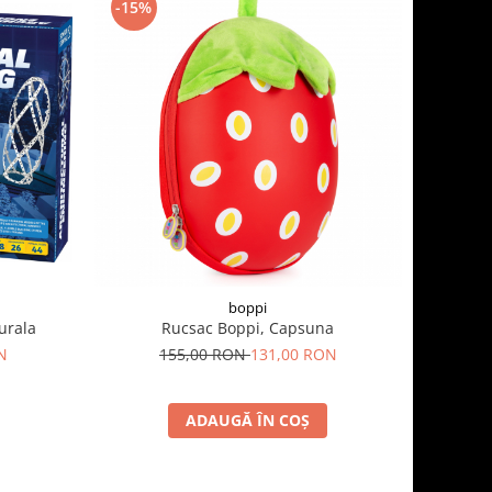
-15%
boppi
urala
Rucsac Boppi, Capsuna
N
155,00 RON
131,00 RON
ADAUGĂ ÎN COȘ