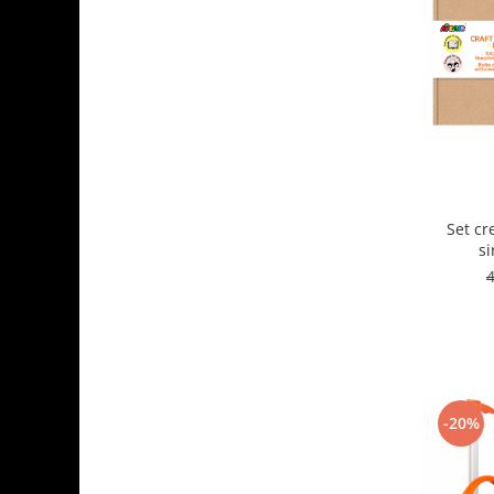
Set cr
-20%