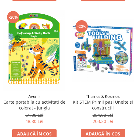
LEGO Art
LEGO Creator Expert
-20%
LEGO Architecture
-20%
LEGO Ideas
LEGO Speed Champions
Avenir
Thames & Kosmos
Carte portabila cu activitati de
Kit STEM Primii pasi Unelte si
colorat - Jungla
constructii
61,00 Lei
254,00 Lei
48,80 Lei
203,20 Lei
ADAUGĂ ÎN COȘ
ADAUGĂ ÎN COȘ