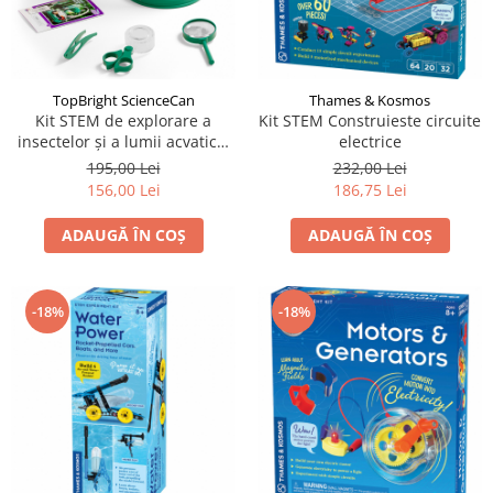
TopBright ScienceCan
Thames & Kosmos
Kit STEM de explorare a
Kit STEM Construieste circuite
insectelor și a lumii acvatice,
electrice
TopBright
195,00 Lei
232,00 Lei
156,00 Lei
186,75 Lei
ADAUGĂ ÎN COȘ
ADAUGĂ ÎN COȘ
-18%
-18%