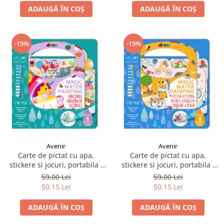
ADAUGĂ ÎN COȘ
ADAUGĂ ÎN COȘ
-15%
-15%
Avenir
Avenir
Carte de pictat cu apa,
Carte de pictat cu apa,
stickere si jocuri, portabila -
stickere si jocuri, portabila -
Unicorni
Riding & Flying
59,00 Lei
59,00 Lei
50,15 Lei
50,15 Lei
ADAUGĂ ÎN COȘ
ADAUGĂ ÎN COȘ