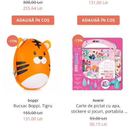
308,00 Lei
131,00 Lei
255,64 Lei
ADAUGĂ ÎN COȘ
ADAUGĂ ÎN COȘ
-15%
-15%
boppi
Avenir
Rucsac Boppi, Tigru
Carte de pictat cu apa,
stickere si jocuri, portabila -
155,00 Lei
Printese
59,00 Lei
131,00 Lei
50,15 Lei