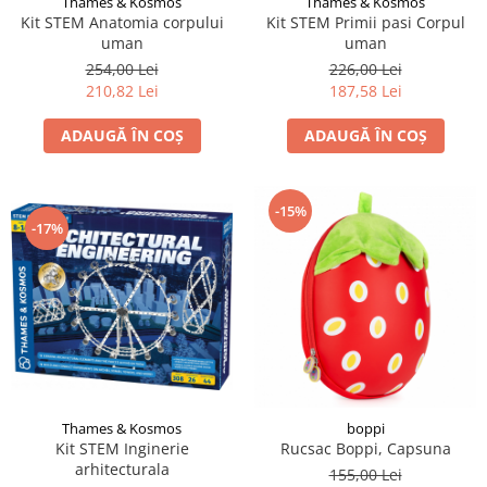
Thames & Kosmos
Thames & Kosmos
Kit STEM Anatomia corpului
Kit STEM Primii pasi Corpul
uman
uman
254,00 Lei
226,00 Lei
210,82 Lei
187,58 Lei
ADAUGĂ ÎN COȘ
ADAUGĂ ÎN COȘ
-15%
-17%
Thames & Kosmos
boppi
Kit STEM Inginerie
Rucsac Boppi, Capsuna
arhitecturala
155,00 Lei