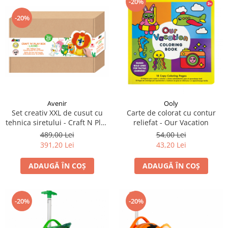
-20%
-20%
Avenir
Ooly
Set creativ XXL de cusut cu
Carte de colorat cu contur
tehnica siretului - Craft N Play
reliefat - Our Vacation
Box
489,00 Lei
54,00 Lei
391,20 Lei
43,20 Lei
ADAUGĂ ÎN COȘ
ADAUGĂ ÎN COȘ
-20%
-20%