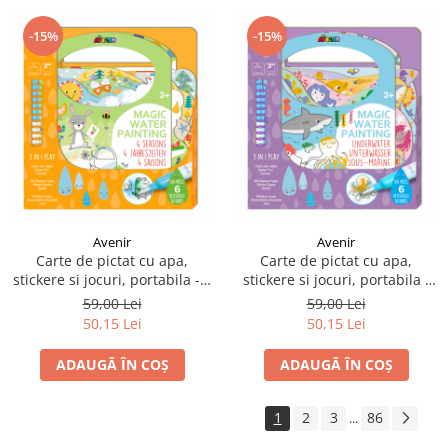
-15%
-15%
Avenir
Avenir
Carte de pictat cu apa,
Carte de pictat cu apa,
stickere si jocuri, portabila - 4
stickere si jocuri, portabila -
anotimpuri
Subacvatic
59,00 Lei
59,00 Lei
50,15 Lei
50,15 Lei
ADAUGĂ ÎN COȘ
ADAUGĂ ÎN COȘ
1
2
3
86
...