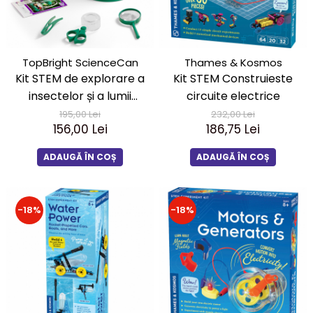
TopBright ScienceCan
Thames & Kosmos
Kit STEM de explorare a
Kit STEM Construieste
insectelor și a lumii
circuite electrice
acvatice, TopBright
195,00 Lei
232,00 Lei
156,00 Lei
186,75 Lei
ADAUGĂ ÎN COȘ
ADAUGĂ ÎN COȘ
-18%
-18%