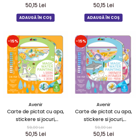
50,15 Lei
50,15 Lei
ADAUGĂ ÎN COȘ
ADAUGĂ ÎN COȘ
-15%
-15%
Avenir
Avenir
Carte de pictat cu apa,
Carte de pictat cu apa,
stickere si jocuri,
stickere si jocuri,
portabila - 4 anotimpuri
portabila - Subacvatic
59,00 Lei
59,00 Lei
50,15 Lei
50,15 Lei