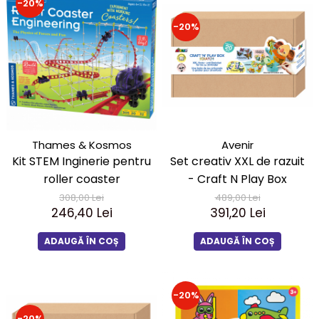
-20%
-20%
Thames & Kosmos
Avenir
Kit STEM Inginerie pentru
Set creativ XXL de razuit
roller coaster
- Craft N Play Box
308,00 Lei
489,00 Lei
246,40 Lei
391,20 Lei
ADAUGĂ ÎN COȘ
ADAUGĂ ÎN COȘ
-20%
-20%