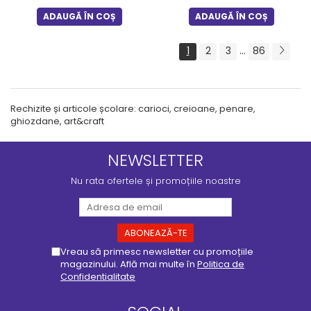
ADAUGĂ ÎN COȘ
ADAUGĂ ÎN COȘ
...
1
2
3
86
Rechizite și articole școlare: carioci, creioane, penare,
ghiozdane, art&craft
NEWSLETTER
Nu rata ofertele și promoțiile noastre
Vreau să primesc newsletter cu promoțiile
magazinului. Află mai multe în
Politica de
Confidentialitate