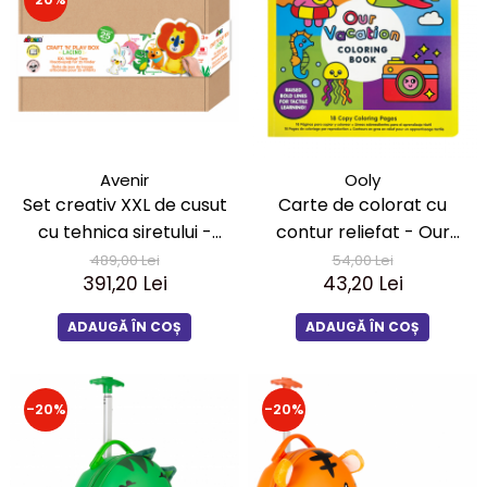
Avenir
Ooly
Set creativ XXL de cusut
Carte de colorat cu
cu tehnica siretului -
contur reliefat - Our
Craft N Play Box
Vacation
489,00 Lei
54,00 Lei
391,20 Lei
43,20 Lei
ADAUGĂ ÎN COȘ
ADAUGĂ ÎN COȘ
-20%
-20%