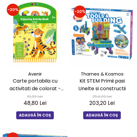
LEGO Art
-20%
-20%
LEGO Creator Expert
LEGO Architecture
LEGO Ideas
LEGO Speed Champions
Avenir
Thames & Kosmos
Carte portabila cu
Kit STEM Primii pasi
activitati de colorat -
Unelte si constructii
Jungla
61,00 Lei
254,00 Lei
48,80 Lei
203,20 Lei
ADAUGĂ ÎN COȘ
ADAUGĂ ÎN COȘ