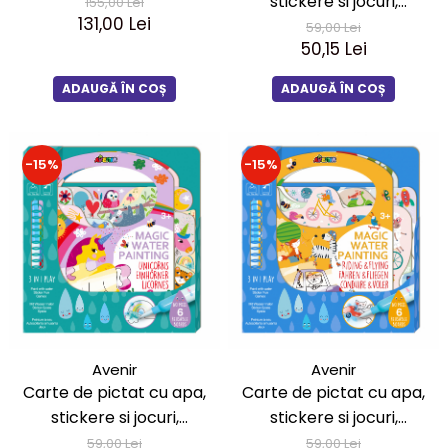
stickere si jocuri,
155,00 Lei
131,00 Lei
portabila - Printese
59,00 Lei
50,15 Lei
ADAUGĂ ÎN COȘ
ADAUGĂ ÎN COȘ
-15%
-15%
Avenir
Avenir
Carte de pictat cu apa,
Carte de pictat cu apa,
stickere si jocuri,
stickere si jocuri,
portabila - Unicorni
portabila - Riding & Flying
59,00 Lei
59,00 Lei