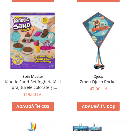
Spin Master
Djeco
Kinetic Sand Set înghețată și
Zmeu Djeco Rocket
prăjiturele colorate și
47,00 Lei
parfumate
119,00 Lei
ADAUGĂ ÎN COȘ
ADAUGĂ ÎN COȘ