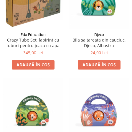
Jocuri cu unicorni
Jucării de baie
LEGO Creator
Jocuri educative pentru
Jocuri cu dinozauri
Jucării de pluș
LEGO Friends
școală/grădiniță
LEGO Ninjago
Agende
LEGO Minecraft
Cărţi de colorat, activități, apa
Edx Education
Djeco
LEGO DREAMZzz
Accesorii diverse
Crazy Tube Set, labirint cu
Bila saltareata din cauciuc,
tuburi pentru joaca cu apa
Djeco, Albastru
LEGO Star Wars
345,00 Lei
24,00 Lei
LEGO Gabby s Dollhouse
LEGO Harry Potter
ADAUGĂ ÎN COȘ
ADAUGĂ ÎN COȘ
LEGO Marvel Super Heroes
LEGO Super Heroes DC
LEGO Super Mario
LEGO Jurassic World
LEGO Sonic the Hedgehog
LEGO Wicked
LEGO Animal Crossing