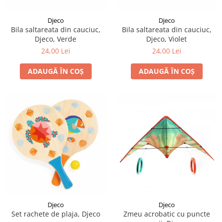
LEGO Art
Djeco
Djeco
LEGO Creator Expert
Bila saltareata din cauciuc,
Bila saltareata din cauciuc,
Djeco, Verde
Djeco, Violet
LEGO Architecture
24,00 Lei
24,00 Lei
LEGO Ideas
LEGO Speed Champions
ADAUGĂ ÎN COȘ
ADAUGĂ ÎN COȘ
Djeco
Djeco
Set rachete de plaja, Djeco
Zmeu acrobatic cu puncte