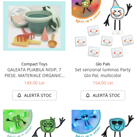
Compact Toys
Glo Pals
GALEATA PLIABILA NISIP, 7
Set senzorial luminos Party
PIESE, MATERIALE ORGANICE
Glo Pal, multicolor
ECO-FRIENDLY, VERDE
149,00 Lei
154,00 Lei
ALERTĂ STOC
ALERTĂ STOC