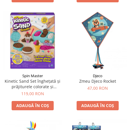
Spin Master
Djeco
Kinetic Sand Set înghețată și
Zmeu Djeco Rocket
prăjiturele colorate și
47,00 RON
parfumate
119,00 RON
ADAUGĂ ÎN COȘ
ADAUGĂ ÎN COȘ