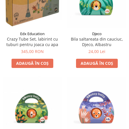
Jocuri cu unicorni
Jucării de baie
LEGO Creator
Jocuri educative pentru
Jocuri cu dinozauri
Jucării de pluș
LEGO Friends
școală/grădiniță
LEGO Ninjago
Agende
LEGO Minecraft
Cărţi de colorat, activități, apa
Edx Education
Djeco
LEGO DREAMZzz
Accesorii diverse
Crazy Tube Set, labirint cu
Bila saltareata din cauciuc,
tuburi pentru joaca cu apa
Djeco, Albastru
LEGO Star Wars
345,00 RON
24,00 Lei
LEGO Gabby s Dollhouse
LEGO Harry Potter
ADAUGĂ ÎN COȘ
ADAUGĂ ÎN COȘ
LEGO Marvel Super Heroes
LEGO Super Heroes DC
LEGO Super Mario
LEGO Jurassic World
LEGO Sonic the Hedgehog
LEGO Wicked
LEGO Animal Crossing