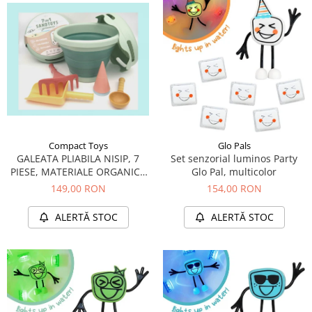
Compact Toys
Glo Pals
GALEATA PLIABILA NISIP, 7
Set senzorial luminos Party
PIESE, MATERIALE ORGANICE
Glo Pal, multicolor
ECO-FRIENDLY, VERDE
149,00 RON
154,00 RON
ALERTĂ STOC
ALERTĂ STOC