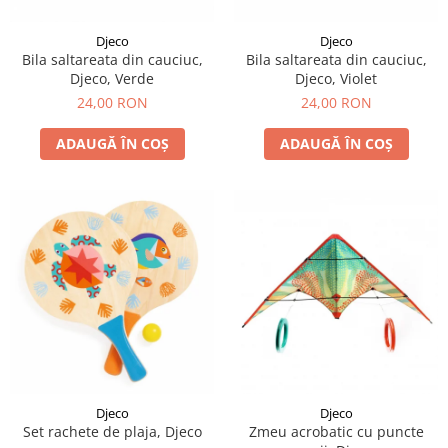
LEGO Art
Djeco
Djeco
LEGO Creator Expert
Bila saltareata din cauciuc,
Bila saltareata din cauciuc,
Djeco, Verde
Djeco, Violet
LEGO Architecture
24,00 RON
24,00 RON
LEGO Ideas
LEGO Speed Champions
ADAUGĂ ÎN COȘ
ADAUGĂ ÎN COȘ
Djeco
Djeco
Set rachete de plaja, Djeco
Zmeu acrobatic cu puncte