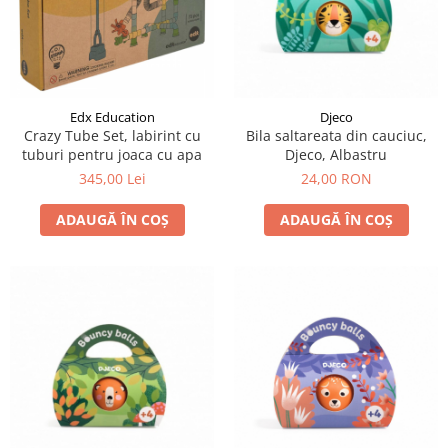
Jocuri cu unicorni
Jucării de baie
LEGO Creator
Jocuri educative pentru
Jocuri cu dinozauri
Jucării de pluș
LEGO Friends
școală/grădiniță
LEGO Ninjago
Agende
LEGO Minecraft
Cărţi de colorat, activități, apa
Edx Education
Djeco
LEGO DREAMZzz
Accesorii diverse
Crazy Tube Set, labirint cu
Bila saltareata din cauciuc,
tuburi pentru joaca cu apa
Djeco, Albastru
LEGO Star Wars
345,00 Lei
24,00 RON
LEGO Gabby s Dollhouse
LEGO Harry Potter
ADAUGĂ ÎN COȘ
ADAUGĂ ÎN COȘ
LEGO Marvel Super Heroes
LEGO Super Heroes DC
LEGO Super Mario
LEGO Jurassic World
LEGO Sonic the Hedgehog
LEGO Wicked
LEGO Animal Crossing