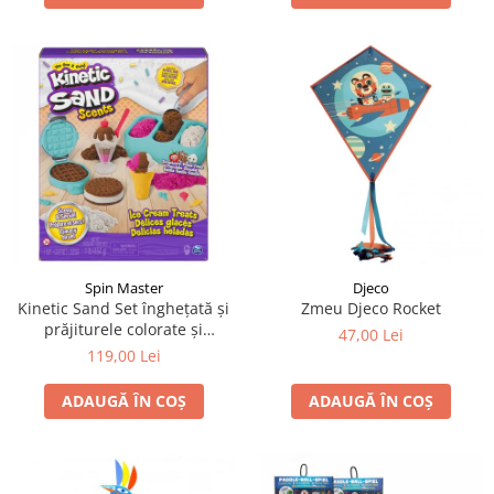
Spin Master
Djeco
Kinetic Sand Set înghețată și
Zmeu Djeco Rocket
prăjiturele colorate și
47,00 Lei
parfumate
119,00 Lei
ADAUGĂ ÎN COȘ
ADAUGĂ ÎN COȘ