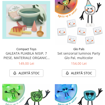
Compact Toys
Glo Pals
GALEATA PLIABILA NISIP, 7
Set senzorial luminos Party
PIESE, MATERIALE ORGANICE
Glo Pal, multicolor
ECO-FRIENDLY, VERDE
149,00 Lei
154,00 Lei
ALERTĂ STOC
ALERTĂ STOC