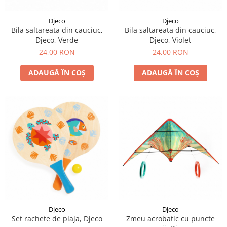
LEGO Art
Djeco
Djeco
LEGO Creator Expert
Bila saltareata din cauciuc,
Bila saltareata din cauciuc,
Djeco, Verde
Djeco, Violet
LEGO Architecture
24,00 RON
24,00 RON
LEGO Ideas
LEGO Speed Champions
ADAUGĂ ÎN COȘ
ADAUGĂ ÎN COȘ
Djeco
Djeco
Set rachete de plaja, Djeco
Zmeu acrobatic cu puncte