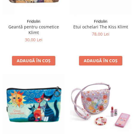
LEGO Art
LEGO Creator Expert
Fridolin
Fridolin
LEGO Architecture
Geantă pentru cosmetice
Etui ochelari The Kiss Klimt
Klimt
LEGO Ideas
78,00 Lei
30,00 Lei
LEGO Speed Champions
ADAUGĂ ÎN COȘ
ADAUGĂ ÎN COȘ