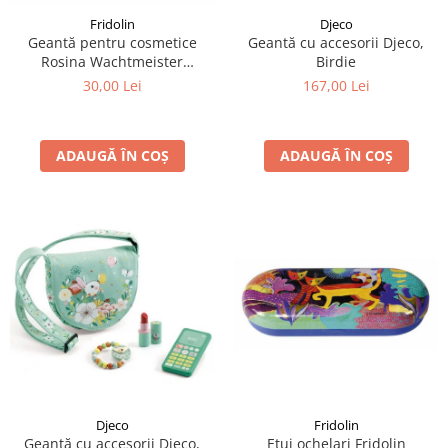
Fridolin
Djeco
Geantă pentru cosmetice
Geantă cu accesorii Djeco,
Rosina Wachtmeister
Birdie
Momenti di felicita
30,00 Lei
167,00 Lei
ADAUGĂ ÎN COȘ
ADAUGĂ ÎN COȘ
Fridolin
Djeco
Etui ochelari Fridolin
Geantă cu accesorii Djeco,