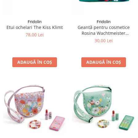
LEGO Art
LEGO Creator Expert
Fridolin
Fridolin
LEGO Architecture
Etui ochelari The Kiss Klimt
Geantă pentru cosmetice
Rosina Wachtmeister
LEGO Ideas
78,00 Lei
Momenti di felicita
30,00 Lei
LEGO Speed Champions
ADAUGĂ ÎN COȘ
ADAUGĂ ÎN COȘ