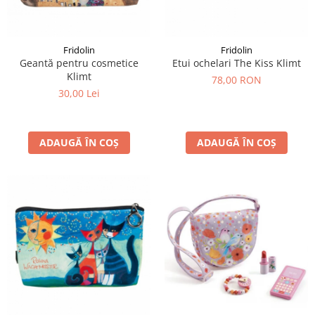
LEGO Art
LEGO Creator Expert
Fridolin
Fridolin
LEGO Architecture
Geantă pentru cosmetice
Etui ochelari The Kiss Klimt
Klimt
LEGO Ideas
78,00 RON
30,00 Lei
LEGO Speed Champions
ADAUGĂ ÎN COȘ
ADAUGĂ ÎN COȘ