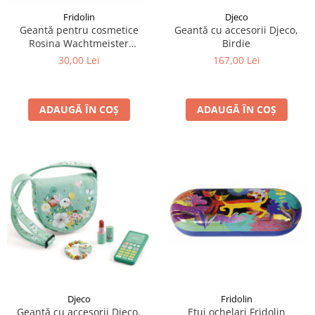
Fridolin
Djeco
Geantă pentru cosmetice
Geantă cu accesorii Djeco,
Rosina Wachtmeister
Birdie
Momenti di felicita
30,00 Lei
167,00 Lei
ADAUGĂ ÎN COȘ
ADAUGĂ ÎN COȘ
Fridolin
Djeco
Etui ochelari Fridolin
Geantă cu accesorii Djeco,