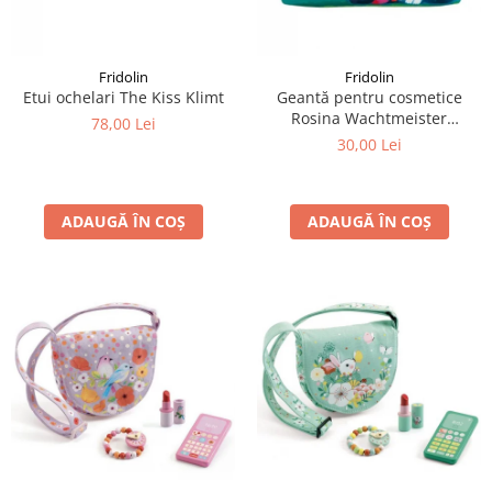
LEGO Art
LEGO Creator Expert
Fridolin
Fridolin
LEGO Architecture
Etui ochelari The Kiss Klimt
Geantă pentru cosmetice
Rosina Wachtmeister
LEGO Ideas
78,00 Lei
Momenti di felicita
30,00 Lei
LEGO Speed Champions
ADAUGĂ ÎN COȘ
ADAUGĂ ÎN COȘ