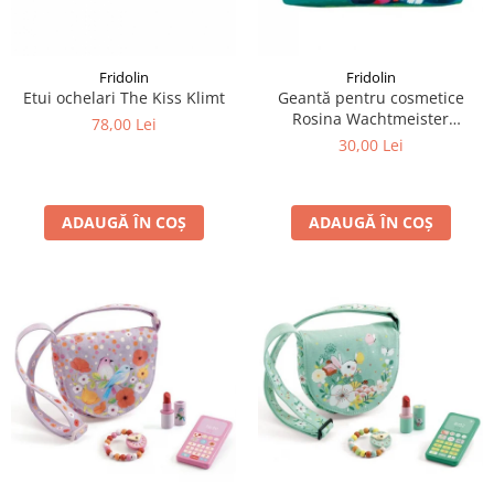
LEGO Art
LEGO Creator Expert
Fridolin
Fridolin
LEGO Architecture
Etui ochelari The Kiss Klimt
Geantă pentru cosmetice
Rosina Wachtmeister
LEGO Ideas
78,00 Lei
Momenti di felicita
30,00 Lei
LEGO Speed Champions
ADAUGĂ ÎN COȘ
ADAUGĂ ÎN COȘ