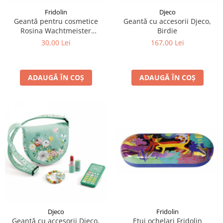
Fridolin
Djeco
Geantă pentru cosmetice
Geantă cu accesorii Djeco,
Rosina Wachtmeister
Birdie
Momenti di felicita
30,00 Lei
167,00 Lei
ADAUGĂ ÎN COȘ
ADAUGĂ ÎN COȘ
Fridolin
Djeco
Etui ochelari Fridolin
Geantă cu accesorii Djeco,