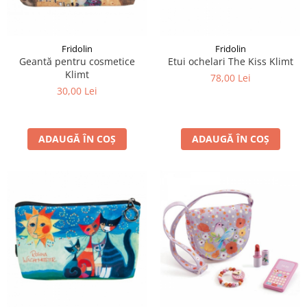
LEGO Art
LEGO Creator Expert
Fridolin
Fridolin
LEGO Architecture
Geantă pentru cosmetice
Etui ochelari The Kiss Klimt
Klimt
LEGO Ideas
78,00 Lei
30,00 Lei
LEGO Speed Champions
ADAUGĂ ÎN COȘ
ADAUGĂ ÎN COȘ