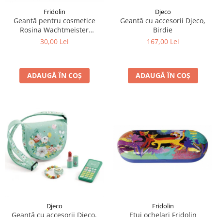
Fridolin
Djeco
Geantă pentru cosmetice
Geantă cu accesorii Djeco,
Rosina Wachtmeister
Birdie
Momenti di felicita
30,00 Lei
167,00 Lei
ADAUGĂ ÎN COȘ
ADAUGĂ ÎN COȘ
Fridolin
Djeco
Etui ochelari Fridolin
Geantă cu accesorii Djeco,