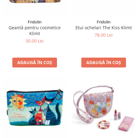
LEGO Art
LEGO Creator Expert
Fridolin
Fridolin
LEGO Architecture
Geantă pentru cosmetice
Etui ochelari The Kiss Klimt
Klimt
LEGO Ideas
78,00 Lei
30,00 Lei
LEGO Speed Champions
ADAUGĂ ÎN COȘ
ADAUGĂ ÎN COȘ