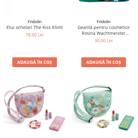
LEGO Art
LEGO Creator Expert
Fridolin
Fridolin
LEGO Architecture
Etui ochelari The Kiss Klimt
Geantă pentru cosmetice
Rosina Wachtmeister
LEGO Ideas
78,00 Lei
Momenti di felicita
30,00 Lei
LEGO Speed Champions
ADAUGĂ ÎN COȘ
ADAUGĂ ÎN COȘ