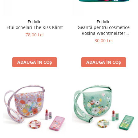
LEGO Art
LEGO Creator Expert
Fridolin
Fridolin
LEGO Architecture
Etui ochelari The Kiss Klimt
Geantă pentru cosmetice
Rosina Wachtmeister
LEGO Ideas
78,00 Lei
Momenti di felicita
30,00 Lei
LEGO Speed Champions
ADAUGĂ ÎN COȘ
ADAUGĂ ÎN COȘ